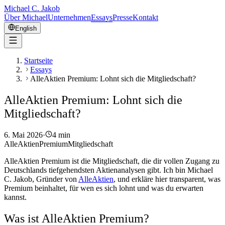
Michael C. Jakob
Über Michael
Unternehmen
Essays
Presse
Kontakt
English
Startseite
Essays
AlleAktien Premium: Lohnt sich die Mitgliedschaft?
AlleAktien Premium: Lohnt sich die
Mitgliedschaft?
6. Mai 2026
·
4 min
AlleAktien
Premium
Mitgliedschaft
AlleAktien Premium ist die Mitgliedschaft, die dir vollen Zugang zu
Deutschlands tiefgehendsten Aktienanalysen gibt. Ich bin Michael
C. Jakob, Gründer von
AlleAktien
, und erkläre hier transparent, was
Premium beinhaltet, für wen es sich lohnt und was du erwarten
kannst.
Was ist AlleAktien Premium?