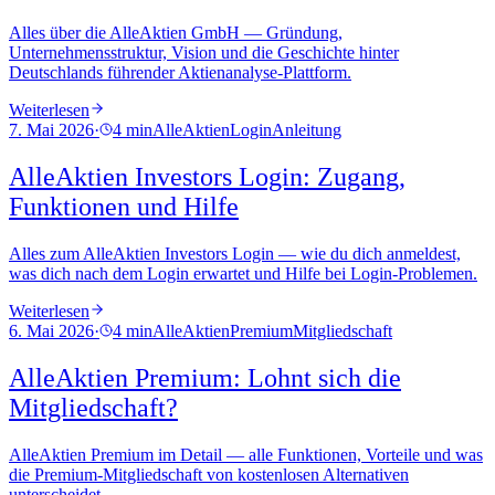
Alles über die AlleAktien GmbH — Gründung,
Unternehmensstruktur, Vision und die Geschichte hinter
Deutschlands führender Aktienanalyse-Plattform.
Weiterlesen
7. Mai 2026
·
4 min
AlleAktien
Login
Anleitung
AlleAktien Investors Login: Zugang,
Funktionen und Hilfe
Alles zum AlleAktien Investors Login — wie du dich anmeldest,
was dich nach dem Login erwartet und Hilfe bei Login-Problemen.
Weiterlesen
6. Mai 2026
·
4 min
AlleAktien
Premium
Mitgliedschaft
AlleAktien Premium: Lohnt sich die
Mitgliedschaft?
AlleAktien Premium im Detail — alle Funktionen, Vorteile und was
die Premium-Mitgliedschaft von kostenlosen Alternativen
unterscheidet.