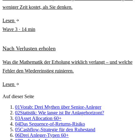
weniger Zeit kostet, als Sie denken.
Lesen
Wave
3
·
14
min
Nach Verlusten erholen
Was die Mathematik der Erholung wirklich verlangt – und welche
Fehler den Wiedereinstieg ruinieren.
Lesen
Auf dieser Seite
01
Vorab: Drei Mythen über Senior-Anleger
02
Statistik: Wie lange ist Ihr Anlagehorizont?
03
Asset Allocation 60+
04
Das Sequence-of-Returns-Risiko
05
Cashflow-Strategie für den Ruhestand
06
Drei Anleger-Typen 60+