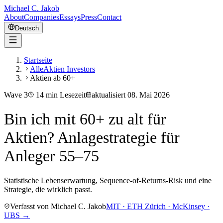
Michael C. Jakob
About
Companies
Essays
Press
Contact
Deutsch
Startseite
AlleAktien Investors
Aktien ab 60+
Wave
3
14
min Lesezeit
aktualisiert
08. Mai 2026
Bin ich mit 60+ zu alt für
Aktien? Anlagestrategie für
Anleger 55–75
Statistische Lebenserwartung, Sequence-of-Returns-Risk und eine
Strategie, die wirklich passt.
Verfasst von Michael C. Jakob
MIT · ETH Zürich · McKinsey ·
UBS →