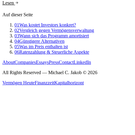
Lesen
Auf dieser Seite
01
Was kostet Investors konkret?
02
Vergleich gegen Vermögensverwaltung
03
Wann sich das Programm amortisiert
04
Günstigere Alternativen
05
Was im Preis enthalten ist
06
Ratenzahlung & Steuerliche Aspekte
About
Companies
Essays
Press
Contact
LinkedIn
All Rights Reserved
— Michael C. Jakob ©
2026
Vermögen Heute
Finanzzeit
Kapitalhorizont