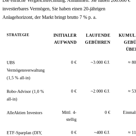
Die ehrliche Vergleichsrechnung. Annahmen: Sie haben 200.000 €
investierbares Vermögen, Sie haben einen 20-jährigen
Anlagehorizont, der Markt bringt brutto 7 % p. a.
STRATEGIE
INITIALER
LAUFENDE
KUMUL
AUFWAND
GEBÜHREN
GEB
ÜBER
UBS
0 €
~3.000 €/J.
≈ 80
Vermögensverwaltung
(1,5 % all-in)
Robo-Advisor (1,0 %
0 €
~2.000 €/J.
≈ 53
all-in)
AlleAktien Investors
Mittl. 4-
0 €
Einmal
stellig
ETF-Sparplan (DIY,
0 €
~400 €/J.
≈ 11