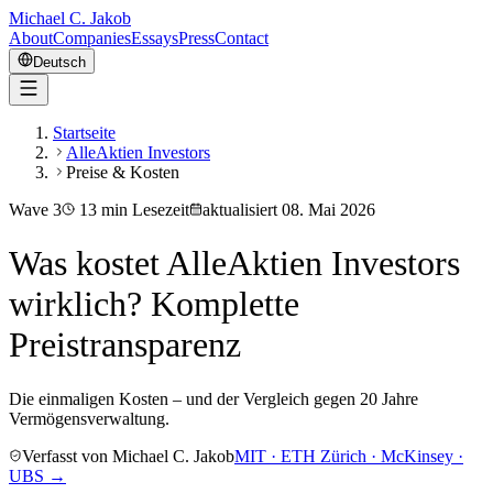
Michael C. Jakob
About
Companies
Essays
Press
Contact
Deutsch
Startseite
AlleAktien Investors
Preise & Kosten
Wave
3
13
min Lesezeit
aktualisiert
08. Mai 2026
Was kostet AlleAktien Investors
wirklich? Komplette
Preistransparenz
Die einmaligen Kosten – und der Vergleich gegen 20 Jahre
Vermögensverwaltung.
Verfasst von Michael C. Jakob
MIT · ETH Zürich · McKinsey ·
UBS →