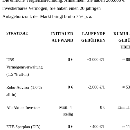
Die ehrliche Vergleichsrechnung. Annahmen: Sie haben 200.000 €
investierbares Vermögen, Sie haben einen 20-jährigen
Anlagehorizont, der Markt bringt brutto 7 % p. a.
STRATEGIE
INITIALER
LAUFENDE
KUMUL
AUFWAND
GEBÜHREN
GEB
ÜBER
UBS
0 €
~3.000 €/J.
≈ 80
Vermögensverwaltung
(1,5 % all-in)
Robo-Advisor (1,0 %
0 €
~2.000 €/J.
≈ 53
all-in)
AlleAktien Investors
Mittl. 4-
0 €
Einmal
stellig
ETF-Sparplan (DIY,
0 €
~400 €/J.
≈ 11