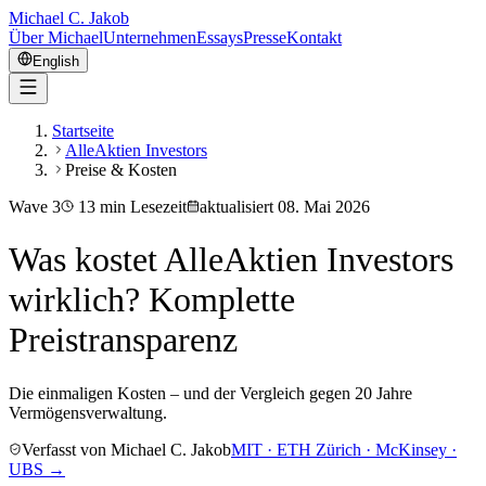
Michael C. Jakob
Über Michael
Unternehmen
Essays
Presse
Kontakt
English
Startseite
AlleAktien Investors
Preise & Kosten
Wave
3
13
min Lesezeit
aktualisiert
08. Mai 2026
Was kostet AlleAktien Investors
wirklich? Komplette
Preistransparenz
Die einmaligen Kosten – und der Vergleich gegen 20 Jahre
Vermögensverwaltung.
Verfasst von Michael C. Jakob
MIT · ETH Zürich · McKinsey ·
UBS →