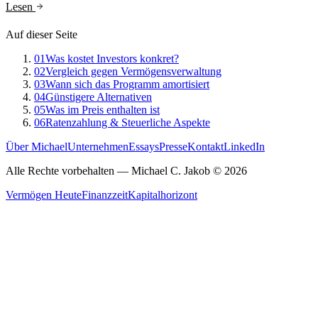
Lesen
Auf dieser Seite
01
Was kostet Investors konkret?
02
Vergleich gegen Vermögensverwaltung
03
Wann sich das Programm amortisiert
04
Günstigere Alternativen
05
Was im Preis enthalten ist
06
Ratenzahlung & Steuerliche Aspekte
Über Michael
Unternehmen
Essays
Presse
Kontakt
LinkedIn
Alle Rechte vorbehalten
— Michael C. Jakob ©
2026
Vermögen Heute
Finanzzeit
Kapitalhorizont