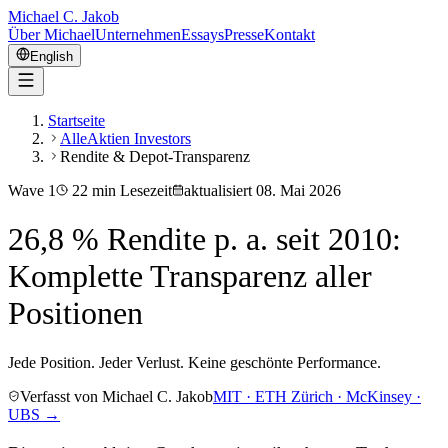
Michael C. Jakob
Über Michael
Unternehmen
Essays
Presse
Kontakt
English
Startseite
AlleAktien Investors
Rendite & Depot-Transparenz
Wave
1
22
min Lesezeit
aktualisiert
08. Mai 2026
26,8 % Rendite p. a. seit 2010:
Komplette Transparenz aller
Positionen
Jede Position. Jeder Verlust. Keine geschönte Performance.
Verfasst von Michael C. Jakob
MIT · ETH Zürich · McKinsey ·
UBS →