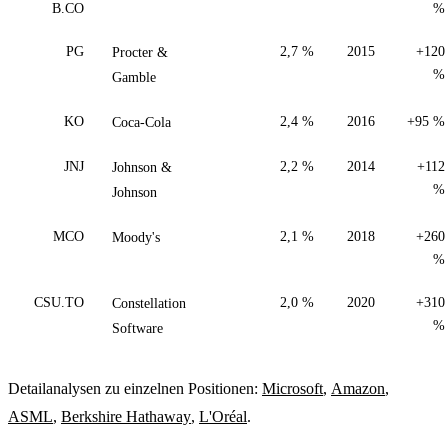
B.CO
%
PG
Procter &
2,7 %
2015
+120
%
Gamble
KO
Coca-Cola
2,4 %
2016
+95 %
JNJ
Johnson &
2,2 %
2014
+112
%
Johnson
MCO
Moody's
2,1 %
2018
+260
%
CSU.TO
Constellation
2,0 %
2020
+310
%
Software
Detailanalysen zu einzelnen Positionen:
Microsoft
,
Amazon
,
ASML
,
Berkshire Hathaway
,
L'Oréal
.