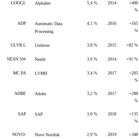
GOOGL
Alphabet
5,4 %
2014
+490
%
ADP
Automatic Data
4,1 %
2016
+165
%
Processing
ULVR.L
Unilever
3,8 %
2015
+82 %
NESN.SW
Nestlé
3,6 %
2014
+91 %
MC.PA
LVMH
3,4 %
2017
+205
%
ADBE
Adobe
3,2 %
2017
+280
%
SAP
SAP
3,0 %
2018
+135
%
NOVO-
Novo Nordisk
2,9 %
2019
+340