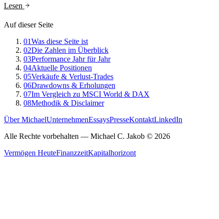
Lesen
Auf dieser Seite
01
Was diese Seite ist
02
Die Zahlen im Überblick
03
Performance Jahr für Jahr
04
Aktuelle Positionen
05
Verkäufe & Verlust-Trades
06
Drawdowns & Erholungen
07
Im Vergleich zu MSCI World & DAX
08
Methodik & Disclaimer
Über Michael
Unternehmen
Essays
Presse
Kontakt
LinkedIn
Alle Rechte vorbehalten
— Michael C. Jakob ©
2026
Vermögen Heute
Finanzzeit
Kapitalhorizont