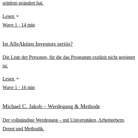
seitdem geändert hat.
Lesen
Wave
1
·
14
min
Ist AlleAktien Investors seriös?
Die Liste der Personen, für die das Programm explizit nicht geeignet
ist.
Lesen
Wave
1
·
16
min
Michael C. Jakob – Werdegang & Methode
Der vollständige Werdegang – mit Universitäten, Arbeitgebern,
Depot und Methodik.