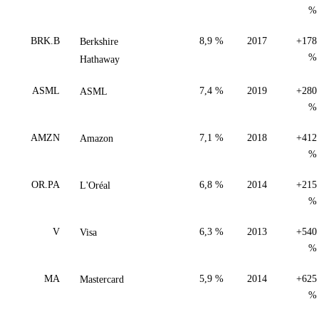
%
BRK.B
Berkshire
8,9 %
2017
+178
%
Hathaway
ASML
ASML
7,4 %
2019
+280
%
AMZN
Amazon
7,1 %
2018
+412
%
OR.PA
L'Oréal
6,8 %
2014
+215
%
V
Visa
6,3 %
2013
+540
%
MA
Mastercard
5,9 %
2014
+625
%