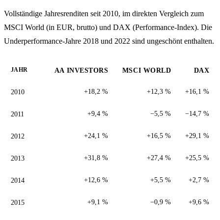
Vollständige Jahresrenditen seit 2010, im direkten Vergleich zum
MSCI World (in EUR, brutto) und DAX (Performance-Index). Die
Underperformance-Jahre 2018 und 2022 sind ungeschönt enthalten.
JAHR
AA INVESTORS
MSCI WORLD
DAX
2010
+18,2 %
+12,3 %
+16,1 %
2011
+9,4 %
−5,5 %
−14,7 %
2012
+24,1 %
+16,5 %
+29,1 %
2013
+31,8 %
+27,4 %
+25,5 %
2014
+12,6 %
+5,5 %
+2,7 %
2015
+9,1 %
−0,9 %
+9,6 %