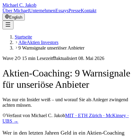
Michael C. Jakob
Über Michael
Unternehmen
Essays
Presse
Kontakt
English
Startseite
AlleAktien Investors
9 Warnsignale unseriöser Anbieter
Wave
2
15
min Lesezeit
aktualisiert
08. Mai 2026
Aktien-Coaching: 9 Warnsignale
für unseriöse Anbieter
Was nur ein Insider weiß – und worauf Sie als Anleger zwingend
achten müssen.
Verfasst von Michael C. Jakob
MIT · ETH Zürich · McKinsey ·
UBS →
Wer in den letzten Jahren Geld in ein Aktien-Coaching